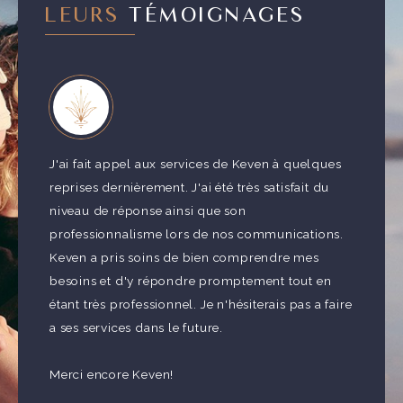
LEURS
TÉMOIGNAGES
J'ai fait appel aux services de Keven à quelques
reprises dernièrement. J'ai été très satisfait du
Nous a
niveau de réponse ainsi que son
calme,
lisme
professionnalisme lors de nos communications.
consei
ous
Keven a pris soins de bien comprendre mes
confia
besoins et d'y répondre promptement tout en
compre
étant très professionnel. Je n'hésiterais pas a faire
besoin
a ses services dans le future.
Nous r
Merci encore Keven!
CAR